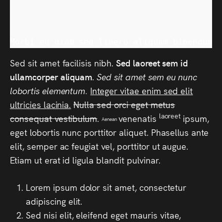
Morbi eu diam sed libero aliquam bibendum 
Sed sit amet facilisis nibh.
Sed laoreet sem id
ullamcorper aliquam
.
Sed sit amet sem eu nunc
lobortis elementum.
Integer vitae enim sed elit
ultricies lacinia.
Nulla sed orci eget metus
laoreet
consequat vestibulum
.
venenatis
ipsum,
Aenean
LOOP OOK MEE IN DE
eget lobortis nunc porttitor aliquet. Phasellus ante
elit, semper ac feugiat vel, porttitor ut augue.
MIDNIGHT WALK DOKKUM
Etiam ut erat id ligula blandit pulvinar.
2026
Lorem ipsum dolor sit amet, consectetur
adipiscing elit.
Sed nisi elit, eleifend eget mauris vitae,