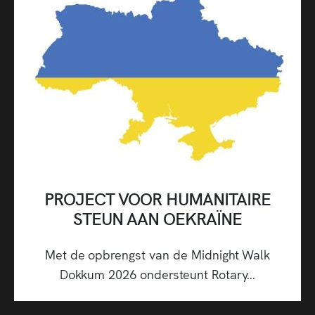
PROJECT VOOR HUMANITAIRE
STEUN AAN OEKRAÏNE
LOOP OOK MEE IN DE
Met de opbrengst van de Midnight Walk
MIDNIGHT WALK DOKKUM
Dokkum 2026 ondersteunt Rotary...
2026